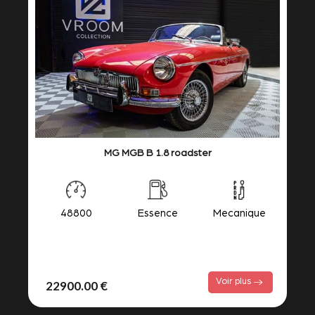
MG MGB B 1.8 roadster
48800
Essence
Mecanique
Voir plus
22900.00 €