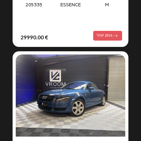
205335
ESSENCE
M
Voir plus
29990.00 €