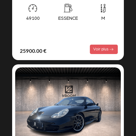
49100
ESSENCE
M
Voir plus
25900.00 €